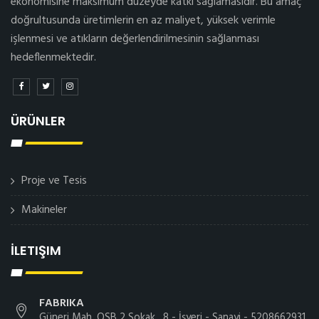
ekonomisine maksimum düzeyde katkı sağlamasıdır. Bu amaç
doğrultusunda üretimlerin en az maliyet, yüksek verimle
işlenmesi ve atıkların değerlendirilmesinin sağlanması
hedeflenmektedir.
ÜRÜNLER
Proje ve Tesis
Makineler
İLETIŞIM
FABRIKA
Güneri Mah. OSB 2 Sokak , 8 - İşyeri - Sanayi - 5208662931